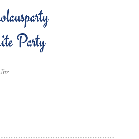
lausparty
te Party
 Uhr