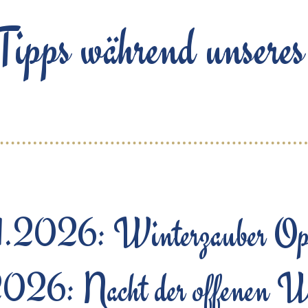
ipps während unsere
1.2026: Winterzauber Op
026: Nacht der offenen We