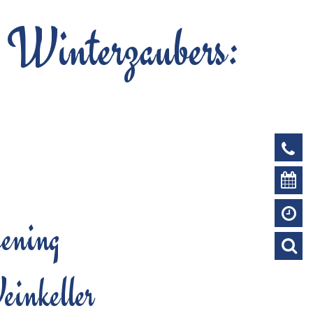
s Winterzaubers:
ening
inkeller