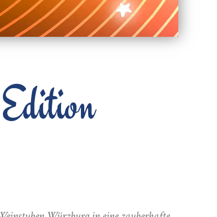
 Edition
 Weinstuben Würzburg in eine zauberhafte