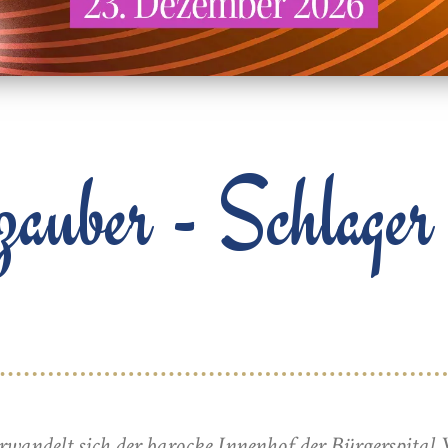
auber - Schlager
wandelt sich der barocke Innenhof der Bürgerspital