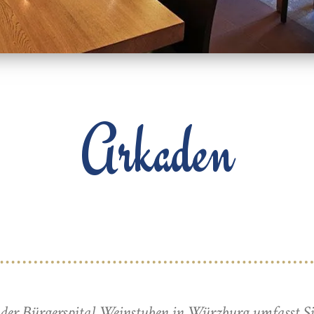
Arkaden
der Bürgerspital Weinstuben in Würzburg umfasst Si